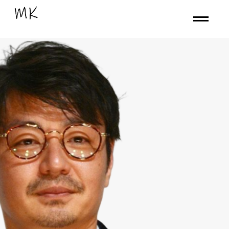
内
容
を
ス
キ
ッ
プ