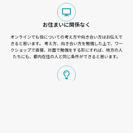
お住まいに関係なく
オンラインでも役についての考え方や向き合い方はお伝えで
きると思います。 考え方、向き合い方を勉強した上で、ワー
クショップで直接、対面で勉強をする形にすれば、地方の人
たちにも、都内在住の人と同じ条件ができると思います。
キッカケ作りのお手伝い
芸能を目指す方々へ、興味はあるが何を学んでいいかわ
からない、既に取り組んでいるけれど役作りに行き詰って
いるという方は多いと思います。 そんな皆さんへ、僕の
経験が一歩踏み出すキッカケとなりたいと思っています。